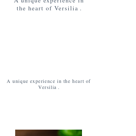
A unique experience in
the heart of Versilia
.
Refined and elegant farmhouse in
the heart of Camaiore to live a
unique experience of Tuscan
flavors. In a strategic position a
few kilometers from the most
famous beaches of Versilia and
close to all the main services to
grant you complete comfort for
your holiday
A unique experience in the heart of
Versilia
.
Refined and elegant farmhouse in the heart of Camaiore to
live a unique experience of Tuscan flavors. In a strategic
position a few kilometers from the most famous beaches of
Versilia and close to all the main services to grant you
complete comfort for your holiday