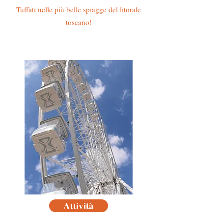
Tuffati nelle più belle spiagge del litorale
toscano!
Attività